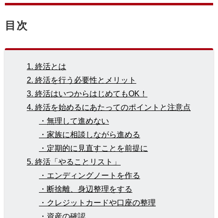
目次
1. 終活とは
2. 終活を行う必要性とメリット
3. 終活はいつからはじめてもOK！
4. 終活を始めるにあたってのポイントと注意点
・無理して進めない
・家族に相談しながら進める
・定期的に見直すことを前提に
5. 終活「やることリスト」
・エンディングノートを作る
・断捨離、身辺整理をする
・クレジットカードや口座の整理
・資産の確認