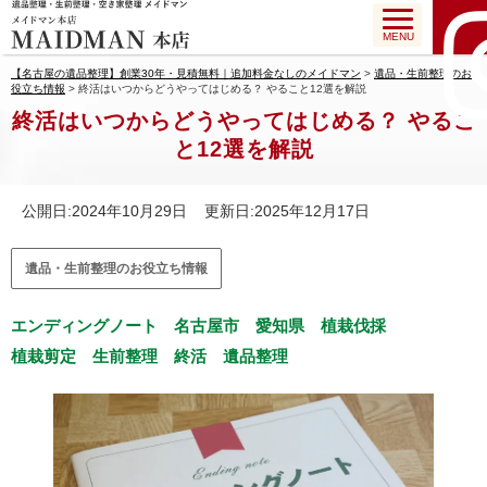
MENU
【名古屋の遺品整理】創業30年・見積無料｜追加料金なしのメイドマン
>
遺品・生前整理のお
役立ち情報
>
終活はいつからどうやってはじめる？ やること12選を解説
終活はいつからどうやってはじめる？ やるこ
と12選を解説
公開日:2024年10月29日 更新日:2025年12月17日
遺品・生前整理のお役立ち情報
エンディングノート
名古屋市
愛知県
植栽伐採
植栽剪定
生前整理
終活
遺品整理