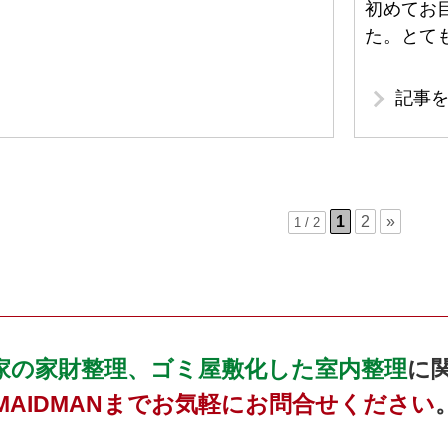
初めてお
た。とて
記事
1
2
»
1 / 2
家の家財整理、ゴミ屋敷化した室内整理
に
MAIDMANまでお気軽にお問合せください