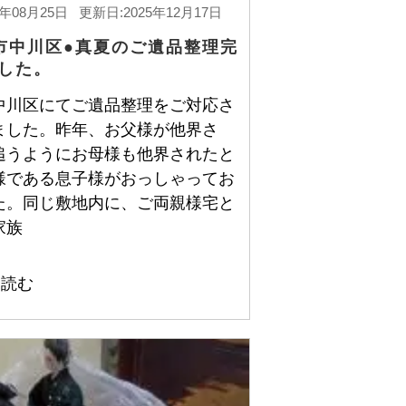
6年08月25日 更新日:2025年12月17日
市中川区●真夏のご遺品整理完
した。
中川区にてご遺品整理をご対応さ
ました。昨年、お父様が他界さ
追うようにお母様も他界されたと
様である息子様がおっしゃってお
た。同じ敷地内に、ご両親様宅と
家族
を読む