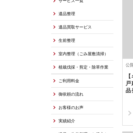
サービス一覧
遺品整理
遺品買取サービス
生前整理
室内整理（ごみ屋敷清掃）
公開
植栽伐採・剪定・除草作業
【
ご利用料金
戸
品
御依頼の流れ
お客様のお声
実績紹介