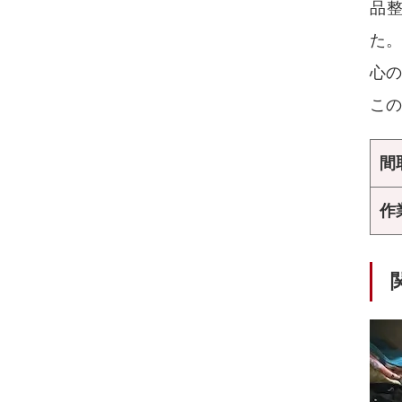
品
た。
心の
この
間
作