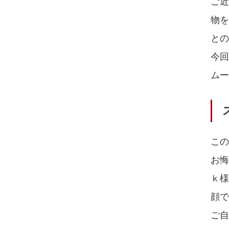
ご
物
との
今
ムー
この
お悔
ｋ
顔で
ご