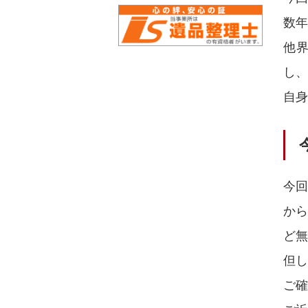
数年
他
し
自身
今
か
ど無
但
ご