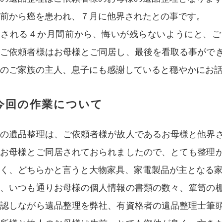
前から癌を患われ、７月に他界されたとの事です。
界される４か月間前から、悔いが残らないようにと、ご
、ご依頼者様はお母様とご同居し、最後を看取る事がで
のご家族の主人、息子にも感謝していると穏やかにお
今回の作業について
回の遺品整理は、ご依頼者様が故人であるお母様と他界
らお母様とご同居されておられましたので、とても整理
く、どちらかと言うと大物家具、家電製品が主となる
し、いつも通りお母様の個人情報の書類の数々、箪笥の
確認しながら遺品整理を弊社、有資格者の遺品整理士筆