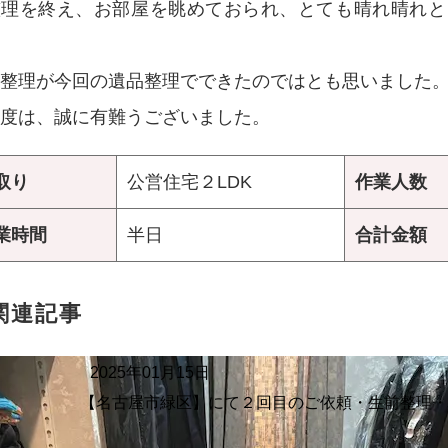
整理を終え、お部屋を眺めておられ、とても晴れ晴れと
整理が今回の遺品整理でできたのではとも思いました
度は、誠に有難うございました。
取り
公営住宅２LDK
作業人数
業時間
半日
合計金額
関連記事
2025年01月15日
【名古屋市緑区】にて２回目のご依頼・生前整理