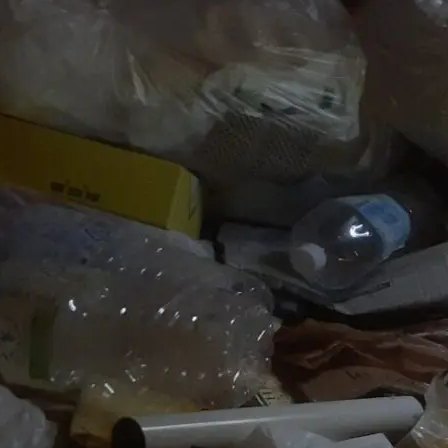
家の家財整理、ゴミ屋敷化した室内整理
に
MAIDMANまでお気軽にお問合せください
ちら
-5433
対応地域
愛知県・名古屋市
全域ご対応してお
わせはこちら
す。
愛知県・名古屋市でお
は、 急なご依頼もご相
い！
ご利用料金
コラム記事一覧