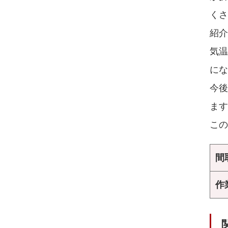
く
紹介
気
にな
今
ます
この
間
作