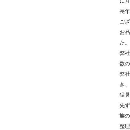
に月
長
ご
お
た。
弊
数
弊
き、
猛暑
先
族
整理