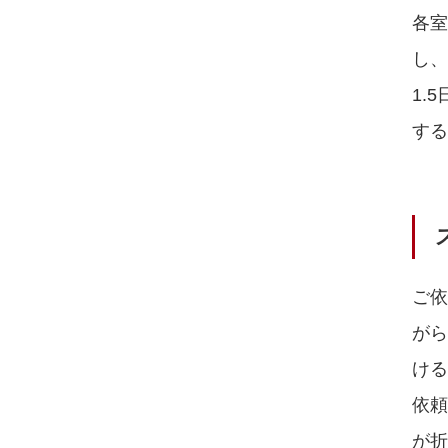
各
し、
1.
する
ご
が
け
依
が