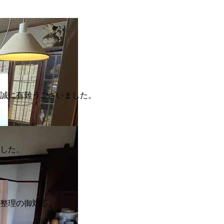
、誠に有難うございました。
ました。
品整理の御対応。