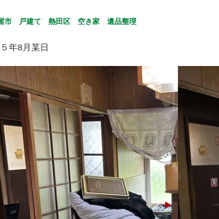
屋市
戸建て
熱田区
空き家
遺品整理
５年8月某日
▶︎