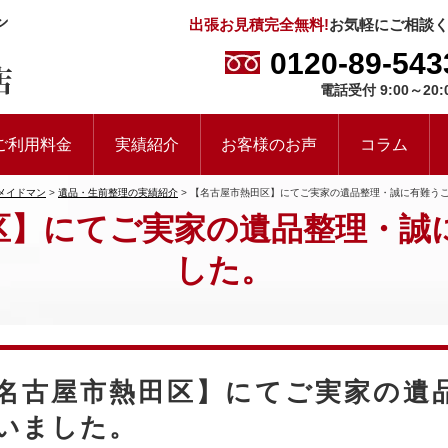
出張お見積完全無料!
お気軽にご相談
0120-89-543
電話受付 9:00～20:
ご利用料金
実績紹介
お客様のお声
コラム
メイドマン
>
遺品・生前整理の実績紹介
>
【名古屋市熱田区】にてご実家の遺品整理・誠に有難う
区】にてご実家の遺品整理・誠
した。
名古屋市熱田区】にてご実家の遺
いました。