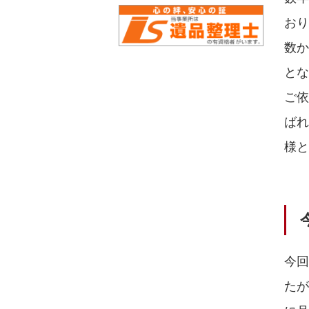
おり
数
とな
ご
ば
様と
今
た