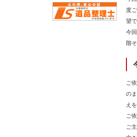
度
望で
今
階そ
ご
の
えを
ご
ご主