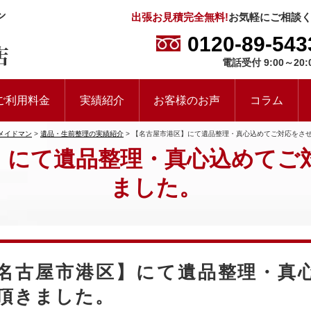
出張お見積完全無料!
お気軽にご相談
0120-89-543
電話受付 9:00～20:
ご利用料金
実績紹介
お客様のお声
コラム
メイドマン
>
遺品・生前整理の実績紹介
>
【名古屋市港区】にて遺品整理・真心込めてご対応をさ
】にて遺品整理・真心込めてご
ました。
名古屋市港区】にて遺品整理・真
頂きました。