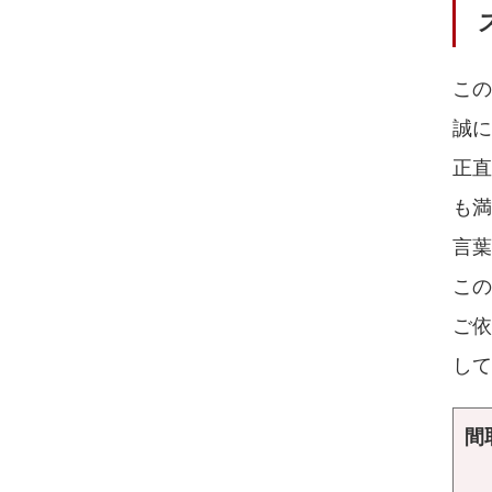
こ
誠に
正
も
言葉
この
ご
して
間