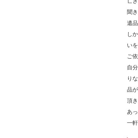
亡
聞き
遺品
し
いを
ご
自
り
品
頂
あっ
一軒