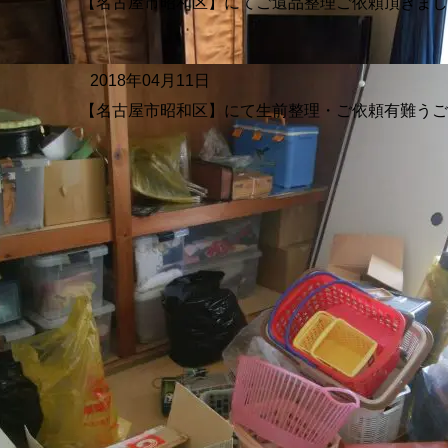
【名古屋市昭和区】にてご遺品整理ご依頼頂きま
2018年04月11日
【名古屋市昭和区】にて生前整理・ご依頼有難う
家の家財整理、ゴミ屋敷化した室内整理
に
MAIDMANまでお気軽にお問合せください
ちら
-5433
対応地域