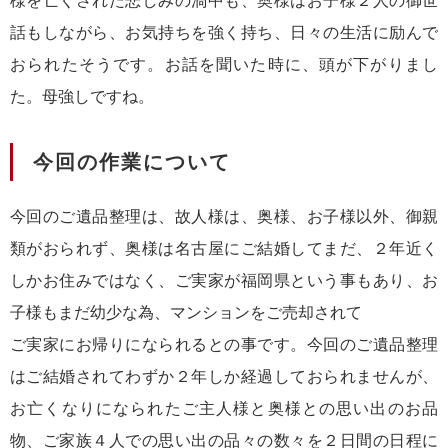
様を亡くされた悲しみの渦中も、奥様はお子様２人の御世
話もしながら、お気持ちを強く持ち、日々の生活に励んで
おられたそうです。お話を聞いた時に、頭が下がりまし
た。母強しですね。
今回の作業について
今回のご遺品整理は、故人様は、奥様、お子様以外、御親
類がおられず、奥様は名古屋にご結婚してまだ、２年近く
しかお住みではなく、ご実家が福岡県という事もあり、お
子様もまだ幼少な為、マンションをご売却されて
ご実家にお帰りになられるとの事です。今回のご遺品整理
はご結婚されてわずか２年しか経過しておられませんが、
お亡くなりになられたご主人様と奥様との思い出のお品
物、ご家族４人での思い出の品々の数々を２日間の日程に