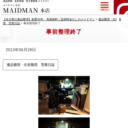
MENU
【名古屋の遺品整理】創業30年・見積無料｜追加料金なしのメイドマン
>
遺品整理・生前整
理 営業日誌
>
事前整理終了
事前整理終了
2013年06月28日
遺品整理・生前整理 営業日誌