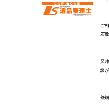
ご
応致
又
談が
些細