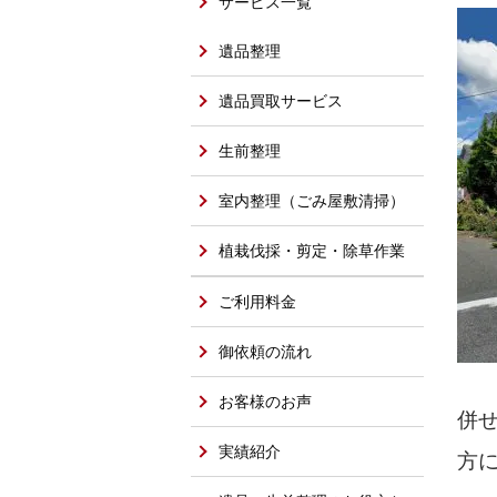
サービス一覧
遺品整理
遺品買取サービス
生前整理
室内整理（ごみ屋敷清掃）
植栽伐採・剪定・除草作業
ご利用料金
御依頼の流れ
お客様のお声
併
実績紹介
方