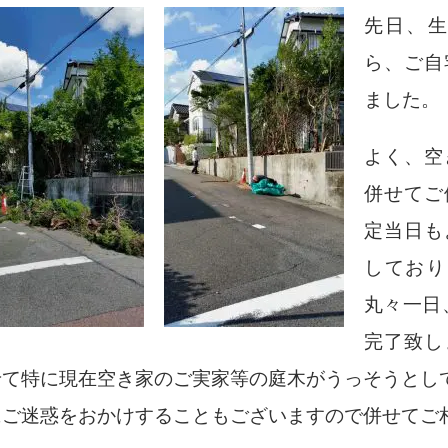
先日、
ら、ご自
ました。
よく、空
併せてご
定当日も
しており
丸々一日
完了致し
せて特に現在空き家のご実家等の庭木が
うっそうとし
にご迷惑をおかけすることもございますので
併せてご