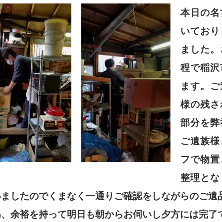
本日の名
いており
ました。
程で稲沢
ます。ご
様の残さ
部分を弊
ご遺族様
フで物置
整理とな
いましたのでくまなく一通りご確認をしながらのご遺
為、余裕を持って明日も朝からお伺いし夕方には完了