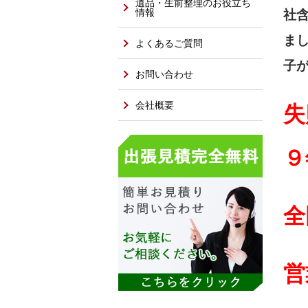
遺品・生前整理のお役立ち
情報
社
ま
よくあるご質問
子
お問い合わせ
会社概要
失
９
全
営