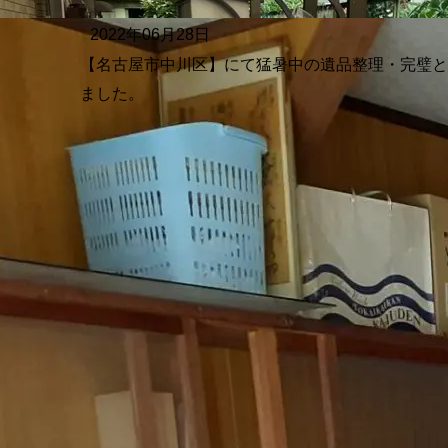
2022年06月28日
【名古屋市中川区】にて猛暑中の遺品整理・完璧
ました。
家の家財整理、ゴミ屋敷化した室内整理
に
MAIDMANまでお気軽にお問合せください
ちら
-5433
対応地域
愛知県・名古屋市
全域ご対応してお