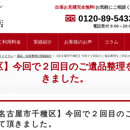
出張お見積完全無料!
お気軽にご相談
0120-89-543
電話受付 9:00～20:
ご利用料金
実績紹介
お客様のお声
コラム
メイドマン
>
遺品・生前整理の実績紹介
>
【名古屋市千種区】今回で２回目のご遺品整理をご対応
区】今回で２回目のご遺品整理
きました。
名古屋市千種区】今回で２回目の
て頂きました。