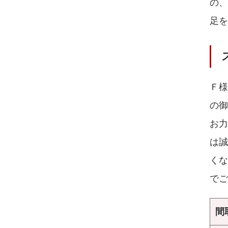
の
足を
Ｆ
の
お
は
く
でご
間