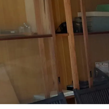
わせはこちら
す。
愛知県・名古屋市でお
は、 急なご依頼もご相
い！
ご利用料金
コラム記事一覧
御依頼の流れ
コラム記事 監修者情報
よくあるご質問
お客様の声
各関連業者様へご案内
お知らせ・キャンペーン
営業日誌
026
【名古屋の遺品整理】創業30年・見積無料｜追加料金なしのメイド