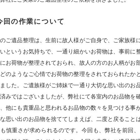
今回の作業について
回のご遺品整理は、生前に故人様がご自身で、ご家族様
ないというお気持ちで、一通り細かいお荷物は、事前に
麗にお荷物が整理されておられ、故人の方のお人柄がお
。どのようなご心情でお荷物の整理をされておられたか
りました。ご遺族様がご姉妹で一通り大切な思い出のお
認済みではございましたが、弊社にて各室内のお品物を
果、他にも貴重品と思われるお品物の数々を見つける事
切な思い出のお品物を捨ててしまえば、二度と戻ること
ても慎重さが求められるのです。今回も、弊社を前回、